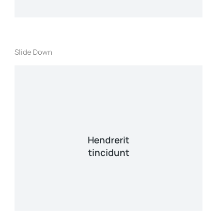
View Details
Slide Down
Lacinia sapien - et hendrerit tincidunt,
ante urna interdum nunc, quis venenatis!
View Details
Hendrerit
tincidunt