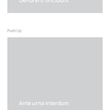
Gendrerit tincidunt
Push Up
Ante urna interdum