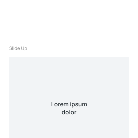
Slide Up
Lorem ipsum
dolor
Curabitur lacinia, sapien et hendrerit
tincidunt, ante urna interdum nunc, quis
venenatis quam ipsum ac velit.