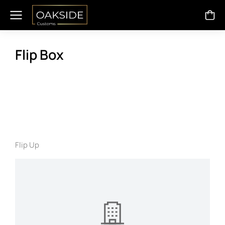
Flip Box
Flip Up
View Details